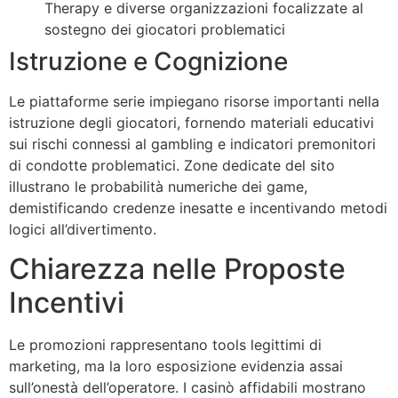
Therapy e diverse organizzazioni focalizzate al
sostegno dei giocatori problematici
Istruzione e Cognizione
Le piattaforme serie impiegano risorse importanti nella
istruzione degli giocatori, fornendo materiali educativi
sui rischi connessi al gambling e indicatori premonitori
di condotte problematici. Zone dedicate del sito
illustrano le probabilità numeriche dei game,
demistificando credenze inesatte e incentivando metodi
logici all’divertimento.
Chiarezza nelle Proposte
Incentivi
Le promozioni rappresentano tools legittimi di
marketing, ma la loro esposizione evidenzia assai
sull’onestà dell’operatore. I casinò affidabili mostrano