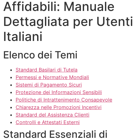
Affidabili: Manuale
Dettagliata per Utenti
Italiani
Elenco dei Temi
Standard Basilari di Tutela
Permessi e Normative Mondiali
Sistemi di Pagamento Sicuri
Protezione dei Informazioni Sensibili
Politiche di Intrattenimento Consapevole
Chiarezza nelle Promozioni Incentivi
Standard del Assistenza Clienti
Controlli e Attestati Esterni
Standard Essenziali di