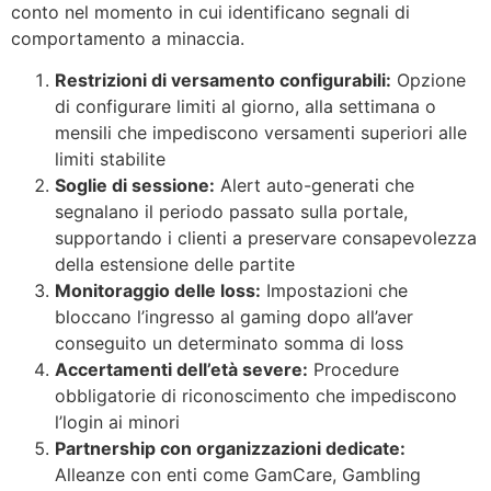
conto nel momento in cui identificano segnali di
comportamento a minaccia.
Restrizioni di versamento configurabili:
Opzione
di configurare limiti al giorno, alla settimana o
mensili che impediscono versamenti superiori alle
limiti stabilite
Soglie di sessione:
Alert auto-generati che
segnalano il periodo passato sulla portale,
supportando i clienti a preservare consapevolezza
della estensione delle partite
Monitoraggio delle loss:
Impostazioni che
bloccano l’ingresso al gaming dopo all’aver
conseguito un determinato somma di loss
Accertamenti dell’età severe:
Procedure
obbligatorie di riconoscimento che impediscono
l’login ai minori
Partnership con organizzazioni dedicate:
Alleanze con enti come GamCare, Gambling