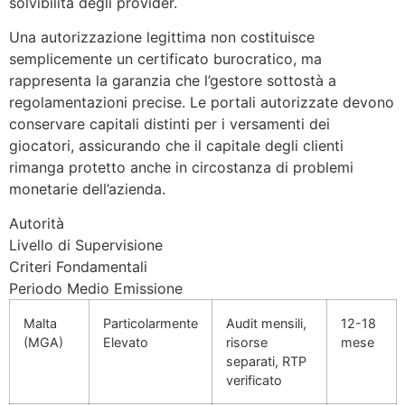
solvibilità degli provider.
Una autorizzazione legittima non costituisce
semplicemente un certificato burocratico, ma
rappresenta la garanzia che l’gestore sottostà a
regolamentazioni precise. Le portali autorizzate devono
conservare capitali distinti per i versamenti dei
giocatori, assicurando che il capitale degli clienti
rimanga protetto anche in circostanza di problemi
monetarie dell’azienda.
Autorità
Livello di Supervisione
Criteri Fondamentali
Periodo Medio Emissione
Malta
Particolarmente
Audit mensili,
12-18
(MGA)
Elevato
risorse
mese
separati, RTP
verificato