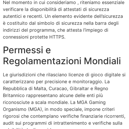
Nel momento in cui consideriamo , riteniamo essenziale
verificare la disponibilità di attestati di sicurezza
autentici e recenti. Un elemento evidente dell’sicurezza
è costituito dal simbolo di sicurezza nella barra degli
indirizzi del programma, che attesta l’impiego di
connessioni protette HTTPS.
Permessi e
Regolamentazioni Mondiali
Le giurisdizioni che rilasciano licenze di gioco digitale si
caratterizzano per precisione e monitoraggio. La
Repubblica di Malta, Curacao, Gibraltar e Regno
Britannico rappresentano alcune delle enti più
riconosciute a scala mondiale. La MGA Gaming
Organismo (MGA), in modo speciale, impone criteri
rigorosi che contemplano verifiche finanziarie ricorrenti,
audit sui programmi di intrattenimento e verifiche sulla