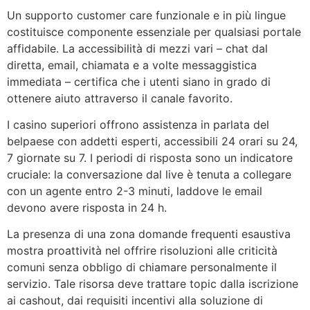
Un supporto customer care funzionale e in più lingue
costituisce componente essenziale per qualsiasi portale
affidabile. La accessibilità di mezzi vari – chat dal
diretta, email, chiamata e a volte messaggistica
immediata – certifica che i utenti siano in grado di
ottenere aiuto attraverso il canale favorito.
I casino superiori offrono assistenza in parlata del
belpaese con addetti esperti, accessibili 24 orari su 24,
7 giornate su 7. I periodi di risposta sono un indicatore
cruciale: la conversazione dal live è tenuta a collegare
con un agente entro 2-3 minuti, laddove le email
devono avere risposta in 24 h.
La presenza di una zona domande frequenti esaustiva
mostra proattività nel offrire risoluzioni alle criticità
comuni senza obbligo di chiamare personalmente il
servizio. Tale risorsa deve trattare topic dalla iscrizione
ai cashout, dai requisiti incentivi alla soluzione di