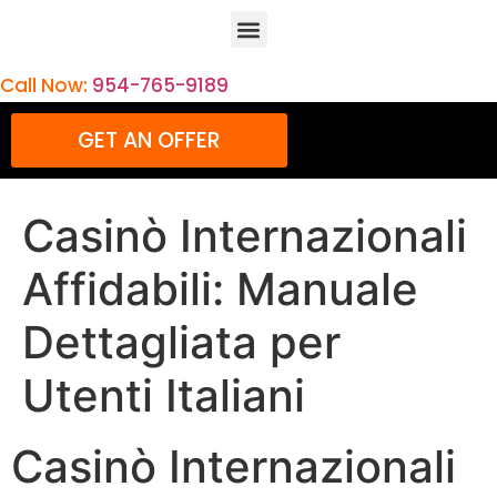
Call Now:
954-765-9189
GET AN OFFER
Casinò Internazionali
Affidabili: Manuale
Dettagliata per
Utenti Italiani
Casinò Internazionali