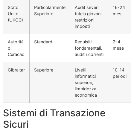
Stato
Particolarmente
Audit severi,
16-24
Unito
Superiore
tutela giovani,
mesi
(UKGC)
restrizioni
imposti
Autorità
Standard
Requisiti
2-4
di
fondamentali,
mese
Curacao
audit ricorrenti
Gibraltar
Superiore
Livelli
10-14
informatici
periodi
superiori,
limpidezza
economica
Sistemi di Transazione
Sicuri