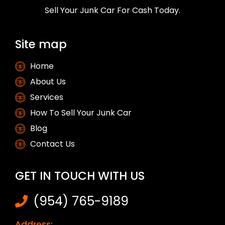
Sell Your Junk Car For Cash Today.
Site map
Home
About Us
Services
How To Sell Your Junk Car
Blog
Contact Us
GET IN TOUCH WITH US
(954) 765-9189
Address: