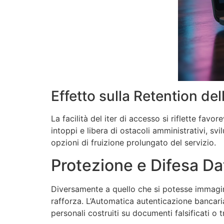
Effetto sulla Retention del
La facilità del iter di accesso si riflette favor
intoppi e libera di ostacoli amministrativi, 
opzioni di fruizione prolungato del servizio.
Protezione e Difesa D
Diversamente a quello che si potesse immagin
rafforza. L’Automatica autenticazione bancaria d
personali costruiti su documenti falsificati o t