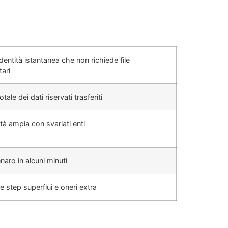
entità istantanea che non richiede file
ari
tale dei dati riservati trasferiti
tà ampia con svariati enti
enaro in alcuni minuti
e step superflui e oneri extra