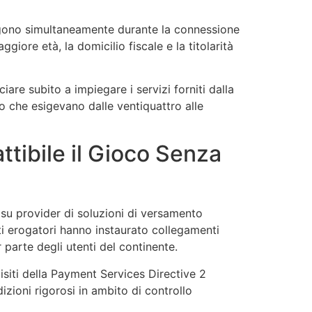
vvengono simultaneamente durante la connessione
giore età, la domicilio fiscale e la titolarità
are subito a impiegare i servizi forniti dalla
o che esigevano dalle ventiquattro alle
ttibile il Gioco Senza
u provider di soluzioni di versamento
sti erogatori hanno instaurato collegamenti
parte degli utenti del continente.
isiti della Payment Services Directive 2
izioni rigorosi in ambito di controllo