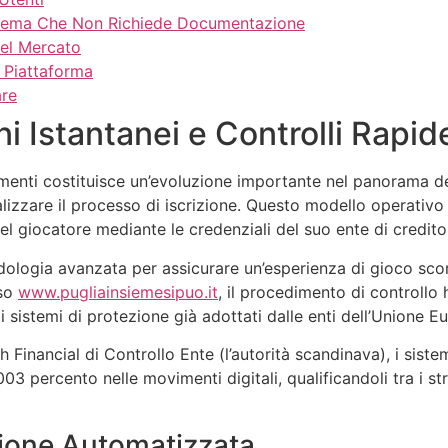
istema Che Non Richiede Documentazione
nel Mercato
a Piattaforma
re
ni Istantanei e Controlli Rapid
menti costituisce un’evoluzione importante nel panorama de
nalizzare il processo di iscrizione. Questo modello operati
 del giocatore mediante le credenziali del suo ente di credito
ologia avanzata per assicurare un’esperienza di gioco scor
sso
www.pugliainsiemesipuo.it
, il procedimento di controllo
i sistemi di protezione già adottati dalle enti dell’Unione E
 Financial di Controllo Ente (l’autorità scandinava), i siste
,003 percento nelle movimenti digitali, qualificandoli tra i s
ione Automatizzata