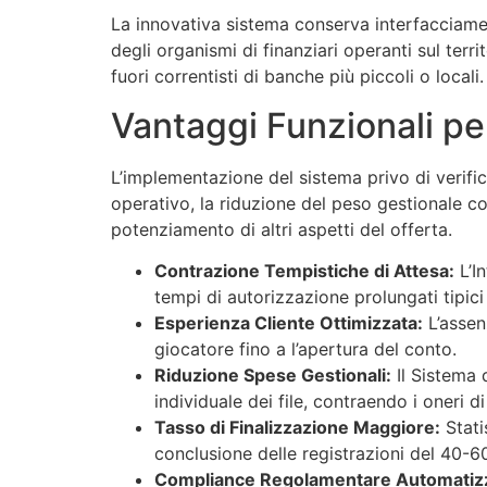
La innovativa sistema conserva interfacciament
degli organismi di finanziari operanti sul terr
fuori correntisti di banche più piccoli o locali.
Vantaggi Funzionali pe
L’implementazione del sistema privo di verific
operativo, la riduzione del peso gestionale co
potenziamento di altri aspetti del offerta.
Contrazione Tempistiche di Attesa:
L’In
tempi di autorizzazione prolungati tipici 
Esperienza Cliente Ottimizzata:
L’assen
giocatore fino a l’apertura del conto.
Riduzione Spese Gestionali:
Il Sistema 
individuale dei file, contraendo i oneri 
Tasso di Finalizzazione Maggiore:
Stati
conclusione delle registrazioni del 40-60
Compliance Regolamentare Automatiz