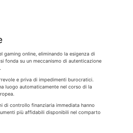
e
l gaming online, eliminando la esigenza di
vo si fonda su un meccanismo di autenticazione
.
revole e priva di impedimenti burocratici.
 ha luogo automaticamente nel corso di la
uropea.
mi di controllo finanziaria immediata hanno
trumenti più affidabili disponibili nel comparto