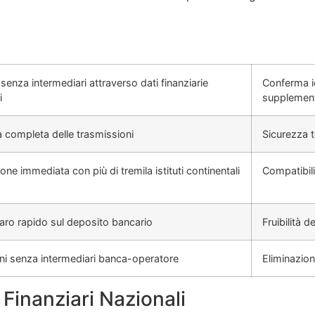
enza intermediari attraverso dati finanziarie
Conferma id
i
supplement
 completa delle trasmissioni
Sicurezza to
ne immediata con più di tremila istituti continentali
Compatibili
aro rapido sul deposito bancario
Fruibilità d
ni senza intermediari banca-operatore
Eliminazion
Finanziari Nazionali