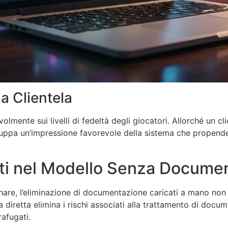
la Clientela
evolmente sui livelli di fedeltà degli giocatori. Allorché un c
sviluppa un’impressione favorevole della sistema che propen
ati nel Modello Senza Docume
are, l’eliminazione di documentazione caricati a mano non
iretta elimina i rischi associati alla trattamento di document
rafugati.