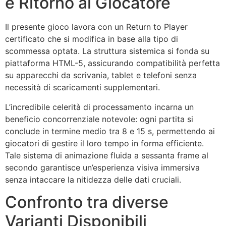
e Ritorno al Giocatore
Il presente gioco lavora con un Return to Player
certificato che si modifica in base alla tipo di
scommessa optata. La struttura sistemica si fonda su
piattaforma HTML-5, assicurando compatibilità perfetta
su apparecchi da scrivania, tablet e telefoni senza
necessità di scaricamenti supplementari.
L’incredibile celerità di processamento incarna un
beneficio concorrenziale notevole: ogni partita si
conclude in termine medio tra 8 e 15 s, permettendo ai
giocatori di gestire il loro tempo in forma efficiente.
Tale sistema di animazione fluida a sessanta frame al
secondo garantisce un’esperienza visiva immersiva
senza intaccare la nitidezza delle dati cruciali.
Confronto tra diverse
Varianti Disponibili