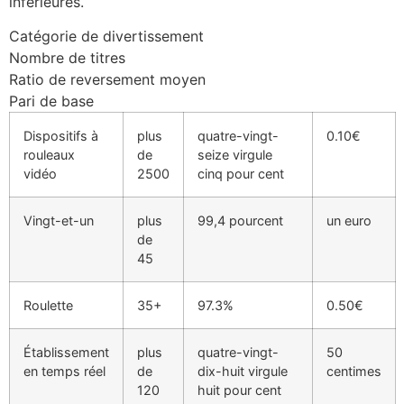
inférieures.
Catégorie de divertissement
Nombre de titres
Ratio de reversement moyen
Pari de base
Dispositifs à
plus
quatre-vingt-
0.10€
rouleaux
de
seize virgule
vidéo
2500
cinq pour cent
Vingt-et-un
plus
99,4 pourcent
un euro
de
45
Roulette
35+
97.3%
0.50€
Établissement
plus
quatre-vingt-
50
en temps réel
de
dix-huit virgule
centimes
120
huit pour cent