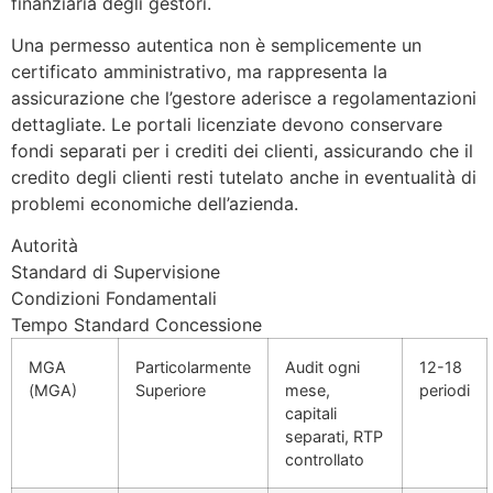
finanziaria degli gestori.
Una permesso autentica non è semplicemente un
certificato amministrativo, ma rappresenta la
assicurazione che l’gestore aderisce a regolamentazioni
dettagliate. Le portali licenziate devono conservare
fondi separati per i crediti dei clienti, assicurando che il
credito degli clienti resti tutelato anche in eventualità di
problemi economiche dell’azienda.
Autorità
Standard di Supervisione
Condizioni Fondamentali
Tempo Standard Concessione
MGA
Particolarmente
Audit ogni
12-18
(MGA)
Superiore
mese,
periodi
capitali
separati, RTP
controllato