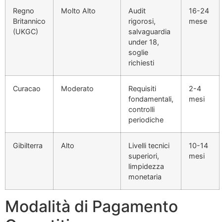
Regno
Molto Alto
Audit
16-24
Britannico
rigorosi,
mese
(UKGC)
salvaguardia
under 18,
soglie
richiesti
Curacao
Moderato
Requisiti
2-4
fondamentali,
mesi
controlli
periodiche
Gibilterra
Alto
Livelli tecnici
10-14
superiori,
mesi
limpidezza
monetaria
Modalità di Pagamento