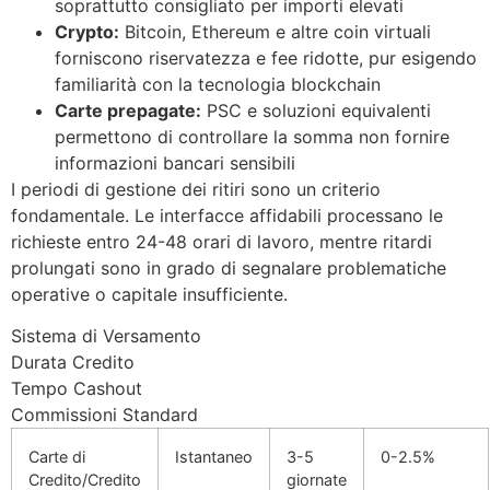
soprattutto consigliato per importi elevati
Crypto:
Bitcoin, Ethereum e altre coin virtuali
forniscono riservatezza e fee ridotte, pur esigendo
familiarità con la tecnologia blockchain
Carte prepagate:
PSC e soluzioni equivalenti
permettono di controllare la somma non fornire
informazioni bancari sensibili
I periodi di gestione dei ritiri sono un criterio
fondamentale. Le interfacce affidabili processano le
richieste entro 24-48 orari di lavoro, mentre ritardi
prolungati sono in grado di segnalare problematiche
operative o capitale insufficiente.
Sistema di Versamento
Durata Credito
Tempo Cashout
Commissioni Standard
Carte di
Istantaneo
3-5
0-2.5%
Credito/Credito
giornate