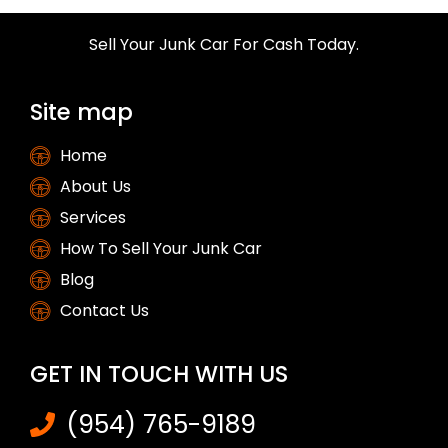
Sell Your Junk Car For Cash Today.
Site map
Home
About Us
Services
How To Sell Your Junk Car
Blog
Contact Us
GET IN TOUCH WITH US
(954) 765-9189