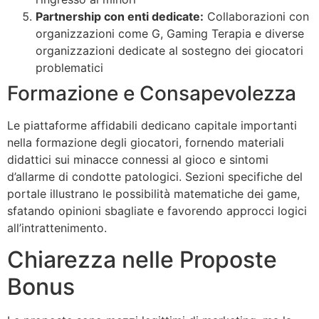
Partnership con enti dedicate:
Collaborazioni con
organizzazioni come G, Gaming Terapia e diverse
organizzazioni dedicate al sostegno dei giocatori
problematici
Formazione e Consapevolezza
Le piattaforme affidabili dedicano capitale importanti
nella formazione degli giocatori, fornendo materiali
didattici sui minacce connessi al gioco e sintomi
d’allarme di condotte patologici. Sezioni specifiche del
portale illustrano le possibilità matematiche dei game,
sfatando opinioni sbagliate e favorendo approcci logici
all’intrattenimento.
Chiarezza nelle Proposte
Bonus