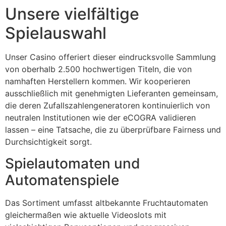
Unsere vielfältige
Spielauswahl
Unser Casino offeriert dieser eindrucksvolle Sammlung
von oberhalb 2.500 hochwertigen Titeln, die von
namhaften Herstellern kommen. Wir kooperieren
ausschließlich mit genehmigten Lieferanten gemeinsam,
die deren Zufallszahlengeneratoren kontinuierlich von
neutralen Institutionen wie der eCOGRA validieren
lassen – eine Tatsache, die zu überprüfbare Fairness und
Durchsichtigkeit sorgt.
Spielautomaten und
Automatenspiele
Das Sortiment umfasst altbekannte Fruchtautomaten
gleichermaßen wie aktuelle Videoslots mit