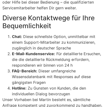
oder Hilfe bei dieser Bedienung – die qualifizierten
Servicemitarbeiter helfen Dir gern weiter.
Diverse Kontaktwege für Ihre
Bequemlichkeit
Chat:
Diese schnellste Option, unmittelbar mit
einem Support-Mitarbeiter zu kommunizieren,
zugänglich in deutscher Sprache
E-Mail-Kundenservice:
Für detaillierte Ersuchen,
die die detaillierte Rückmeldung erfordern,
respondieren wir binnen von 24 h
FAQ-Bereich:
Dieser umfangreiche
Wissensdatenbank mit Responses auf diese
gängigsten Fragen
Hotline:
Zu Gunsten von Kunden, die den
individuellen Dialog bevorzugen
Unser Vorhaben bei Martin besteht es, sämtliche
Anfrage kompetent und zuvorkommend zu handhaben.