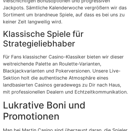
vielschichtigen Bonusoptionen und progressiven
Jackpots. Sämtliche Kalenderwoche vergrößern wir das
Sortiment um brandneue Spiele, auf dass es bei uns zu
keiner Zeit langweilig wird.
Klassische Spiele für
Strategieliebhaber
Für Fans klassischer Casino-Klassiker bieten wir dieser
weitreichende Palette an Roulette-Varianten,
Blackjackvarianten und Pokerversionen. Unsere Live-
Sektion holt die authentische Atmosphäre eines
landbasierten Casinos geradewegs zu Dir nach Haus,
mit professionellen Dealern und Echtzeitkommunikation.
Lukrative Boni und
Promotionen
Man bei Martin Casino sind überzeugt daran, die Spieler