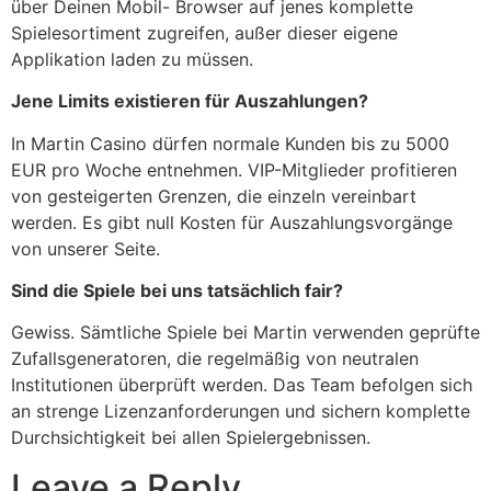
über Deinen Mobil- Browser auf jenes komplette
Spielesortiment zugreifen, außer dieser eigene
Applikation laden zu müssen.
Jene Limits existieren für Auszahlungen?
In Martin Casino dürfen normale Kunden bis zu 5000
EUR pro Woche entnehmen. VIP-Mitglieder profitieren
von gesteigerten Grenzen, die einzeln vereinbart
werden. Es gibt null Kosten für Auszahlungsvorgänge
von unserer Seite.
Sind die Spiele bei uns tatsächlich fair?
Gewiss. Sämtliche Spiele bei Martin verwenden geprüfte
Zufallsgeneratoren, die regelmäßig von neutralen
Institutionen überprüft werden. Das Team befolgen sich
an strenge Lizenzanforderungen und sichern komplette
Durchsichtigkeit bei allen Spielergebnissen.
Leave a Reply