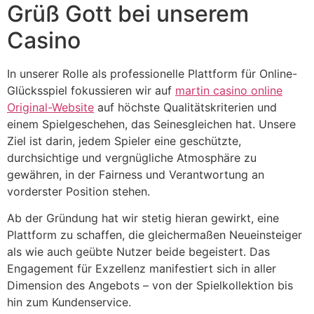
Grüß Gott bei unserem
Casino
In unserer Rolle als professionelle Plattform für Online-
Glücksspiel fokussieren wir auf
martin casino online
Original-Website
auf höchste Qualitätskriterien und
einem Spielgeschehen, das Seinesgleichen hat. Unsere
Ziel ist darin, jedem Spieler eine geschützte,
durchsichtige und vergnügliche Atmosphäre zu
gewähren, in der Fairness und Verantwortung an
vorderster Position stehen.
Ab der Gründung hat wir stetig hieran gewirkt, eine
Plattform zu schaffen, die gleichermaßen Neueinsteiger
als wie auch geübte Nutzer beide begeistert. Das
Engagement für Exzellenz manifestiert sich in aller
Dimension des Angebots – von der Spielkollektion bis
hin zum Kundenservice.