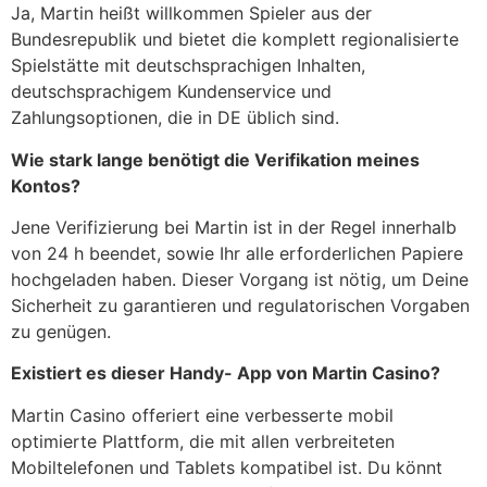
Ja, Martin heißt willkommen Spieler aus der
Bundesrepublik und bietet die komplett regionalisierte
Spielstätte mit deutschsprachigen Inhalten,
deutschsprachigem Kundenservice und
Zahlungsoptionen, die in DE üblich sind.
Wie stark lange benötigt die Verifikation meines
Kontos?
Jene Verifizierung bei Martin ist in der Regel innerhalb
von 24 h beendet, sowie Ihr alle erforderlichen Papiere
hochgeladen haben. Dieser Vorgang ist nötig, um Deine
Sicherheit zu garantieren und regulatorischen Vorgaben
zu genügen.
Existiert es dieser Handy- App von Martin Casino?
Martin Casino offeriert eine verbesserte mobil
optimierte Plattform, die mit allen verbreiteten
Mobiltelefonen und Tablets kompatibel ist. Du könnt