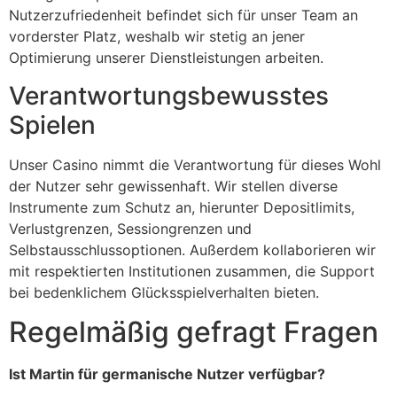
Nutzerzufriedenheit befindet sich für unser Team an
vorderster Platz, weshalb wir stetig an jener
Optimierung unserer Dienstleistungen arbeiten.
Verantwortungsbewusstes
Spielen
Unser Casino nimmt die Verantwortung für dieses Wohl
der Nutzer sehr gewissenhaft. Wir stellen diverse
Instrumente zum Schutz an, hierunter Depositlimits,
Verlustgrenzen, Sessiongrenzen und
Selbstausschlussoptionen. Außerdem kollaborieren wir
mit respektierten Institutionen zusammen, die Support
bei bedenklichem Glücksspielverhalten bieten.
Regelmäßig gefragt Fragen
Ist Martin für germanische Nutzer verfügbar?