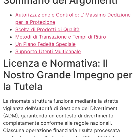
Sommario dei Argomenti
Autorizzazione e Controllo: L’ Massimo Dedizione
per la Protezione
Scelta di Prodotti di Qualità
Metodi di Transazione e Tempi di Ritiro
Un Piano Fedeltà Speciale
Supporto Utenti Multicanale
Licenza e Normativa: Il
Nostro Grande Impegno per
la Tutela
La rinomata struttura funziona mediante la stretta
vigilanza dell’Autorità di Gestione dei Divertimenti
(ADM), garantendo un contesto di divertimento
completamente conforme alle regole nazionali.
Ciascuna operazione finanziaria risulta processata