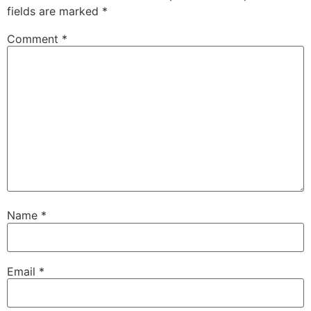
fields are marked
*
Comment
*
Name
*
Email
*