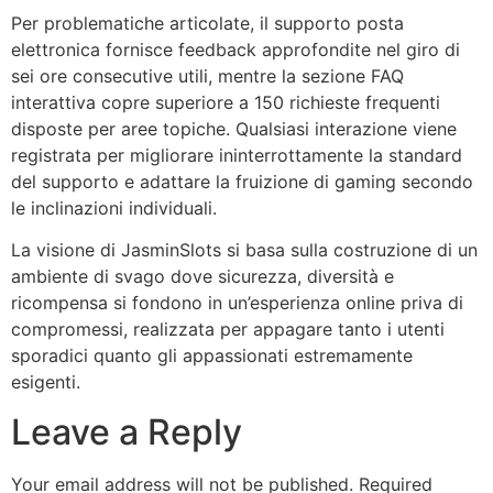
Per problematiche articolate, il supporto posta
elettronica fornisce feedback approfondite nel giro di
sei ore consecutive utili, mentre la sezione FAQ
interattiva copre superiore a 150 richieste frequenti
disposte per aree topiche. Qualsiasi interazione viene
registrata per migliorare ininterrottamente la standard
del supporto e adattare la fruizione di gaming secondo
le inclinazioni individuali.
La visione di JasminSlots si basa sulla costruzione di un
ambiente di svago dove sicurezza, diversità e
ricompensa si fondono in un’esperienza online priva di
compromessi, realizzata per appagare tanto i utenti
sporadici quanto gli appassionati estremamente
esigenti.
Leave a Reply
Your email address will not be published.
Required