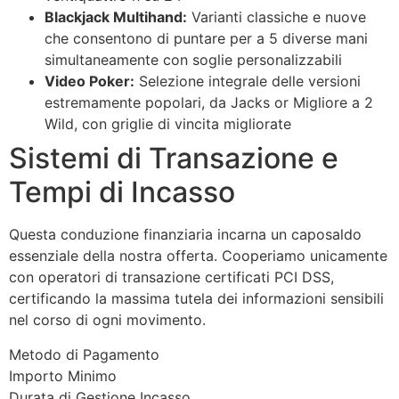
Blackjack Multihand:
Varianti classiche e nuove
che consentono di puntare per a 5 diverse mani
simultaneamente con soglie personalizzabili
Video Poker:
Selezione integrale delle versioni
estremamente popolari, da Jacks or Migliore a 2
Wild, con griglie di vincita migliorate
Sistemi di Transazione e
Tempi di Incasso
Questa conduzione finanziaria incarna un caposaldo
essenziale della nostra offerta. Cooperiamo unicamente
con operatori di transazione certificati PCI DSS,
certificando la massima tutela dei informazioni sensibili
nel corso di ogni movimento.
Metodo di Pagamento
Importo Minimo
Durata di Gestione Incasso