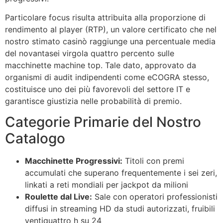
Particolare focus risulta attribuita alla proporzione di
rendimento al player (RTP), un valore certificato che nel
nostro stimato casinò raggiunge una percentuale media
del novantasei virgola quattro percento sulle
macchinette machine top. Tale dato, approvato da
organismi di audit indipendenti come eCOGRA stesso,
costituisce uno dei più favorevoli del settore IT e
garantisce giustizia nelle probabilità di premio.
Categorie Primarie del Nostro
Catalogo
Macchinette Progressivi:
Titoli con premi
accumulati che superano frequentemente i sei zeri,
linkati a reti mondiali per jackpot da milioni
Roulette dal Live:
Sale con operatori professionisti
diffusi in streaming HD da studi autorizzati, fruibili
ventiquattro h su 24