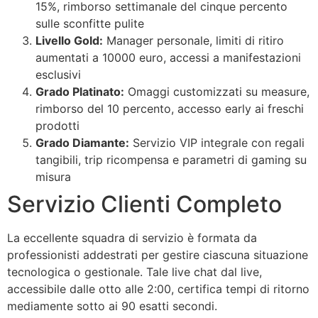
15%, rimborso settimanale del cinque percento
sulle sconfitte pulite
Livello Gold:
Manager personale, limiti di ritiro
aumentati a 10000 euro, accessi a manifestazioni
esclusivi
Grado Platinato:
Omaggi customizzati su measure,
rimborso del 10 percento, accesso early ai freschi
prodotti
Grado Diamante:
Servizio VIP integrale con regali
tangibili, trip ricompensa e parametri di gaming su
misura
Servizio Clienti Completo
La eccellente squadra di servizio è formata da
professionisti addestrati per gestire ciascuna situazione
tecnologica o gestionale. Tale live chat dal live,
accessibile dalle otto alle 2:00, certifica tempi di ritorno
mediamente sotto ai 90 esatti secondi.