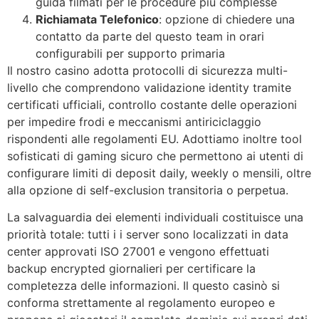
guida filmati per le procedure più complesse
Richiamata Telefonico
: opzione di chiedere una
contatto da parte del questo team in orari
configurabili per supporto primaria
Il nostro casino adotta protocolli di sicurezza multi-
livello che comprendono validazione identity tramite
certificati ufficiali, controllo costante delle operazioni
per impedire frodi e meccanismi antiriciclaggio
rispondenti alle regolamenti EU. Adottiamo inoltre tool
sofisticati di gaming sicuro che permettono ai utenti di
configurare limiti di deposit daily, weekly o mensili, oltre
alla opzione di self-exclusion transitoria o perpetua.
La salvaguardia dei elementi individuali costituisce una
priorità totale: tutti i i server sono localizzati in data
center approvati ISO 27001 e vengono effettuati
backup encrypted giornalieri per certificare la
completezza delle informazioni. Il questo casinò si
conforma strettamente al regolamento europeo e