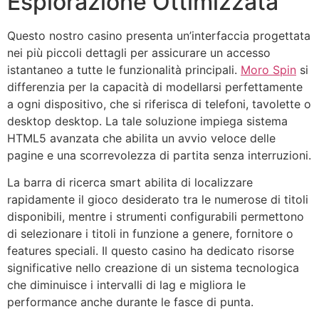
Esplorazione Ottimizzata
Questo nostro casino presenta un’interfaccia progettata
nei più piccoli dettagli per assicurare un accesso
istantaneo a tutte le funzionalità principali.
Moro Spin
si
differenzia per la capacità di modellarsi perfettamente
a ogni dispositivo, che si riferisca di telefoni, tavolette o
desktop desktop. La tale soluzione impiega sistema
HTML5 avanzata che abilita un avvio veloce delle
pagine e una scorrevolezza di partita senza interruzioni.
La barra di ricerca smart abilita di localizzare
rapidamente il gioco desiderato tra le numerose di titoli
disponibili, mentre i strumenti configurabili permettono
di selezionare i titoli in funzione a genere, fornitore o
features speciali. Il questo casino ha dedicato risorse
significative nello creazione di un sistema tecnologica
che diminuisce i intervalli di lag e migliora le
performance anche durante le fasce di punta.