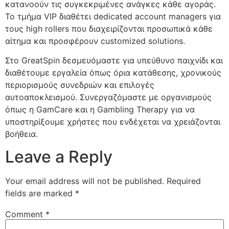
κατανοούν τις συγκεκριμένες ανάγκες κάθε αγοράς.
Το τμήμα VIP διαθέτει dedicated account managers για
τους high rollers που διαχειρίζονται προσωπικά κάθε
αίτημα και προσφέρουν customized solutions.
Στο GreatSpin δεσμευόμαστε για υπεύθυνο παιχνίδι και
διαθέτουμε εργαλεία όπως όρια κατάθεσης, χρονικούς
περιορισμούς συνεδριών και επιλογές
αυτοαποκλεισμού. Συνεργαζόμαστε με οργανισμούς
όπως η GamCare και η Gambling Therapy για να
υποστηρίξουμε χρήστες που ενδέχεται να χρειάζονται
βοήθεια.
Leave a Reply
Your email address will not be published.
Required
fields are marked
*
Comment
*