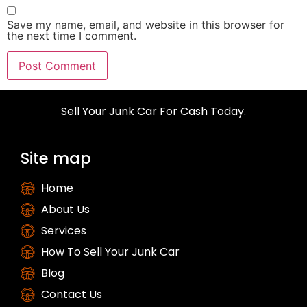
Save my name, email, and website in this browser for
the next time I comment.
Sell Your Junk Car For Cash Today.
Site map
Home
About Us
Services
How To Sell Your Junk Car
Blog
Contact Us