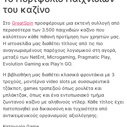
του καζίνο
Στο
GreatSpin
προσφέρουμε μια εκτενή συλλογή από
περισσότερα των 3.500 παιχνιδιών καζίνο που
καλύπτουν κάθε πιθανή προτίμηση των χρηστών μας.
Η ιστοσελίδα μας διαθέτει τίτλους από τις πιο
αναγνωρισμένους παρόχους λογισμικού στη αγορά,
μεταξύ των NetEnt, Microgaming, Pragmatic Play,
Evolution Gaming και Play’n GO.
Η βιβλιοθήκη μας διαθέτει κλασικά φρουτάκια με 3
τροχούς, μοντέρνα video slots με συσσωρευτικά
τζάκποτ, games τραπεζιού όπως ρουλέτα και
μπλάκτζακ, όπως και ένα εντυπωσιακό τμήμα
ζωντανού καζίνο με αληθινούς ντίλερ. Κάθε τίτλος έχει
πιστοποιηθεί για δικαιοσύνη και τυχαιότητα από
αντικειμενικούς οργανισμούς αξιολόγησης.
Κατηγορία Game