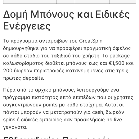
Δομή Μπόνους και Ειδικές
Ενέργειες
Το πρόγραμμα ανταμοιβών του GreatSpin
δημιουργήθηκε για να προσφέρει πραγματική όφελος
σε κάθε στάδιο του ταξιδιού του χρήστη. Το package
καλωσορίσματος διαθέτει μπόνους έως και €1,500 και
200 δωρεάν περιστροφές κατανεμημένες στις τρεις
πρώτες deposits.
Πέρα από το αρχικό μπόνους, λειτουργούμε ένα
πρόγραμμα πιστότητας επτά επιπέδων που οι χρήστες
συγκεντρώνουν points με κάθε στοίχημα. Αυτοί οι
πόντοι μπορούν να μετατραπούν για cash, δωρεάν
spins ή ειδικές εμπειρίες σαν προσκλήσεις σε live
γεγονότα.