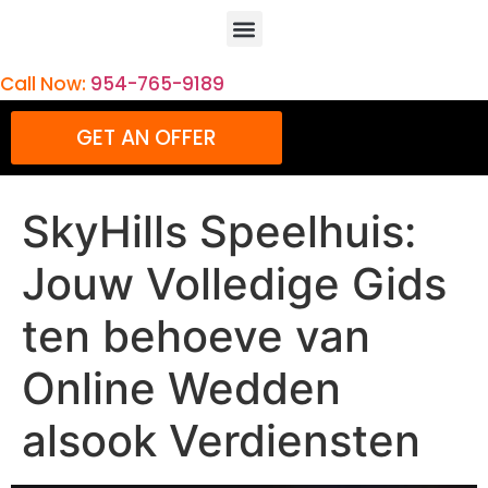
Call Now:
954-765-9189
GET AN OFFER
SkyHills Speelhuis:
Jouw Volledige Gids
ten behoeve van
Online Wedden
alsook Verdiensten