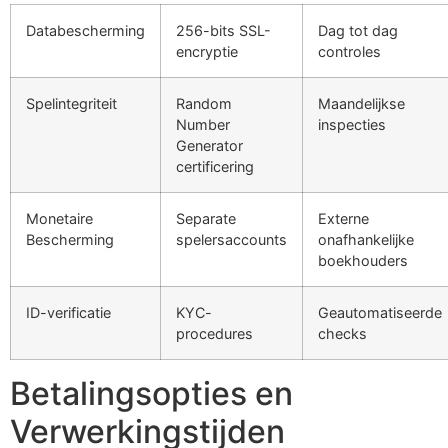
Databescherming
256-bits SSL-
Dag tot dag
encryptie
controles
Spelintegriteit
Random
Maandelijkse
Number
inspecties
Generator
certificering
Monetaire
Separate
Externe
Bescherming
spelersaccounts
onafhankelijke
boekhouders
ID-verificatie
KYC-
Geautomatiseerde
procedures
checks
Betalingsopties en
Verwerkingstijden