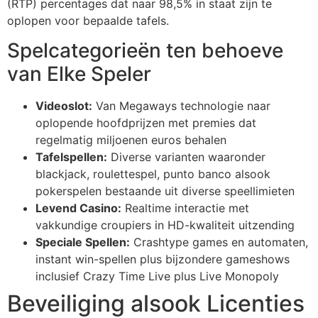
(RTP) percentages dat naar 98,5% in staat zijn te
oplopen voor bepaalde tafels.
Spelcategorieën ten behoeve
van Elke Speler
Videoslot:
Van Megaways technologie naar
oplopende hoofdprijzen met premies dat
regelmatig miljoenen euros behalen
Tafelspellen:
Diverse varianten waaronder
blackjack, roulettespel, punto banco alsook
pokerspelen bestaande uit diverse speellimieten
Levend Casino:
Realtime interactie met
vakkundige croupiers in HD-kwaliteit uitzending
Speciale Spellen:
Crashtype games en automaten,
instant win-spellen plus bijzondere gameshows
inclusief Crazy Time Live plus Live Monopoly
Beveiliging alsook Licenties