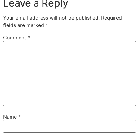
Leave a Reply
Your email address will not be published.
Required
fields are marked
*
Comment
*
Name
*