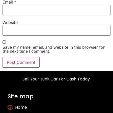
Email
*
Website
Save my name, email, and website in this browser for
the next time I comment.
Sell Your Junk Car For Cash Today.
Site map
Home