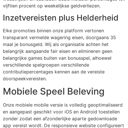
vijftien procent op weekelijkse geldverliezen.
Inzetvereisten plus Helderheid
Elke promoties binnen onze platform vertonen
transparant vermelde wagering eisen, doorgaans 35
maal je bonusgeld. Wij als organisatie achten het
belangrijk aangaande fair eisen en elimineren geen
belangrijke games buiten van bonusspel, alhoewel
verschillende spelgroepen verschillende
contributiepercentages kennen aan de vereiste
doorspeekvereisten.
Mobiele Speel Beleving
Onze mobiele mobile versie is volledig geoptimaliseerd
en aangepast geschikt voor iOS en Android toestellen
zonder zodat een afzonderlijke aparte gedownloade
app vereist wordt. De responsieve website configureert