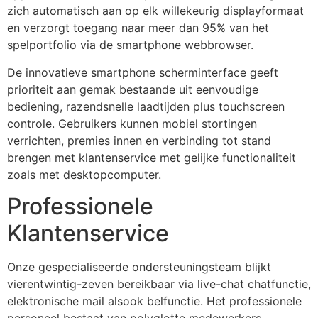
zich automatisch aan op elk willekeurig displayformaat
en verzorgt toegang naar meer dan 95% van het
spelportfolio via de smartphone webbrowser.
De innovatieve smartphone scherminterface geeft
prioriteit aan gemak bestaande uit eenvoudige
bediening, razendsnelle laadtijden plus touchscreen
controle. Gebruikers kunnen mobiel stortingen
verrichten, premies innen en verbinding tot stand
brengen met klantenservice met gelijke functionaliteit
zoals met desktopcomputer.
Professionele
Klantenservice
Onze gespecialiseerde ondersteuningsteam blijkt
vierentwintig-zeven bereikbaar via live-chat chatfunctie,
elektronische mail alsook belfunctie. Het professionele