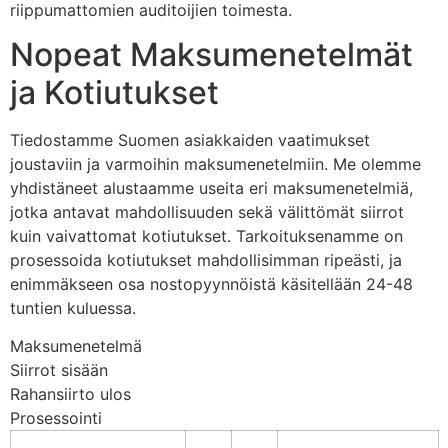
riippumattomien auditoijien toimesta.
Nopeat Maksumenetelmät
ja Kotiutukset
Tiedostamme Suomen asiakkaiden vaatimukset
joustaviin ja varmoihin maksumenetelmiin. Me olemme
yhdistäneet alustaamme useita eri maksumenetelmiä,
jotka antavat mahdollisuuden sekä välittömät siirrot
kuin vaivattomat kotiutukset. Tarkoituksenamme on
prosessoida kotiutukset mahdollisimman ripeästi, ja
enimmäkseen osa nostopyynnöistä käsitellään 24-48
tuntien kuluessa.
Maksumenetelmä
Siirrot sisään
Rahansiirto ulos
Prosessointi