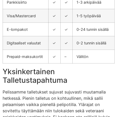
Pankkisiirto
✓
✓
1-3 arkipäivää
Visa/Mastercard
✓
✓
1-5 työpäivää
E-lompakot
✓
✓
0-24 tunnin sisällä
Digitaaliset valuutat
✓
✓
0-2 tunnin sisällä
Prepaid-maksukortit
✓
–
Välitön
Yksinkertainen
Talletustapahtuma
Pelissamme talletukset sujuvat sujuvasti muutamalla
hetkessä. Pienin talletus on kohtuullinen, mikä sallii
pelaamisen vaikka pienellä pelipotilla. Ylärajat on
sovitettu täyttämään niin tulokaiden sekä veteraani