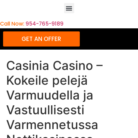
Call Now:
954-765-9189
GET AN OFFER
Casinia Casino –
Kokeile pelejä
Varmuudella ja
Vastuullisesti
Varmennetussa