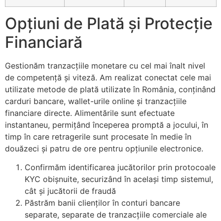
Opțiuni de Plată și Protecție
Financiară
Gestionăm tranzacțiile monetare cu cel mai înalt nivel
de competență și viteză. Am realizat conectat cele mai
utilizate metode de plată utilizate în România, conținând
carduri bancare, wallet-urile online și tranzacțiile
financiare directe. Alimentările sunt efectuate
instantaneu, permițând începerea promptă a jocului, în
timp în care retragerile sunt procesate în medie în
douăzeci și patru de ore pentru opțiunile electronice.
Confirmăm identificarea jucătorilor prin protocoale
KYC obișnuite, securizând în același timp sistemul,
cât și jucătorii de fraudă
Păstrăm banii clienților în conturi bancare
separate, separate de tranzacțiile comerciale ale