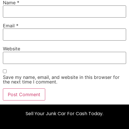
Name
*
Email
*
Website
Save my name, email, and website in this browser for
the next time I comment.
Sell Your Junk Car For Cash Today.