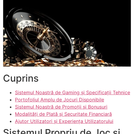
Cuprins
Sistemul Noastră de Gaming și Specificații Tehnice
Portofoliul Amplu de Jocuri Disponibile
Sistemul Noastră de Promoții și Bonusuri
Modalități de Plată și Securitate Financiară
Ajutor Utilizatori și Experiența Utilizatorului
Sistemul Propriu de Joc și