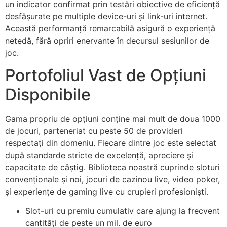
un indicator confirmat prin testări obiective de eficiență
desfășurate pe multiple device-uri și link-uri internet.
Această performanță remarcabilă asigură o experiență
netedă, fără opriri enervante în decursul sesiunilor de
joc.
Portofoliul Vast de Opțiuni
Disponibile
Gama propriu de opțiuni conține mai mult de doua 1000
de jocuri, parteneriat cu peste 50 de provideri
respectați din domeniu. Fiecare dintre joc este selectat
după standarde stricte de excelență, apreciere și
capacitate de câștig. Biblioteca noastră cuprinde sloturi
convenționale și noi, jocuri de cazinou live, video poker,
și experiențe de gaming live cu crupieri profesioniști.
Slot-uri cu premiu cumulativ care ajung la frecvent
cantități de peste un mil. de euro