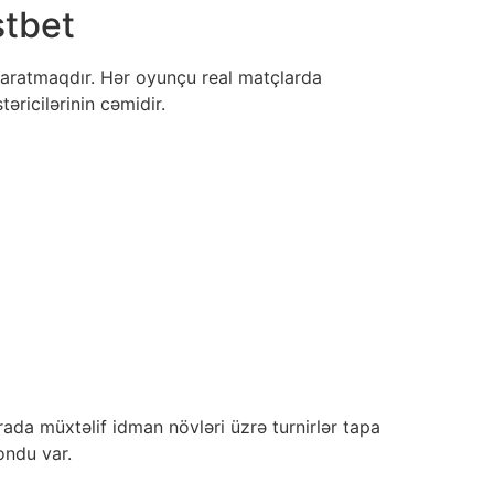
stbet
 yaratmaqdır. Hər oyunçu real matçlarda
əricilərinin cəmidir.
a müxtəlif idman növləri üzrə turnirlər tapa
fondu var.