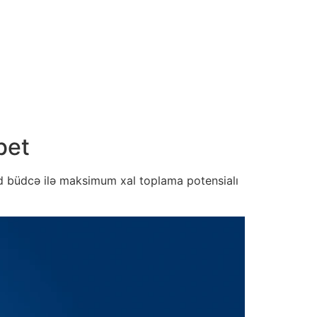
bet
d büdcə ilə maksimum xal toplama potensialı