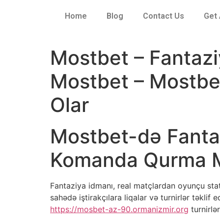
Home
Blog
Contact Us
Get 
Mostbet – Fantazi
Mostbet – Mostbe
Olar
Mostbet-də Fantaz
Komanda Qurma M
Fantaziya idmanı, real matçlardan oyunçu stat
sahədə iştirakçılara liqalar və turnirlər təkl
https://mosbet-az-90.ormanizmir.org
turnirlə