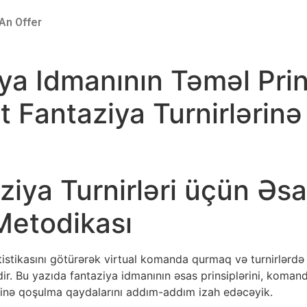
An Offer
ya Idmanının Təməl Prins
t Fantaziya Turnirləri
iya Turnirləri üçün Əs
etodikası
istikasını götürərək virtual komanda qurmaq və turnirlərdə
if edir. Bu yazıda fantaziya idmanının əsas prinsiplərini, ko
rinə qoşulma qaydalarını addım-addım izah edəcəyik.