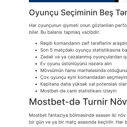
Oyunçu Seçiminin Beş Tə
Hər oyunçunun qiyməti onun gözlənilən perfor
bilər. Bu balansı tapmaq vacibdir.
Rəqib komandanın zəif tərəflərini araşdır
Son 5 matçdakı oyunçu statistikasına ba
Zədəli və ya cəzalanmış oyunçulardan q
Ev oyunu üstünlüyünü nəzərə alın
Mövsümün hansı mərhələsində olduğunu 
Çox oyunçu eyni komandadan seçməyin –
Kapitana daha yüksək xal potensialı ola
Mostbet-də canlı statistikanı izləyin
Mostbet-də Turnir Növl
Mostbet fantaziya bölməsində əsasən iki növ turn
bir gün və ya bir matç əsasında keçirilir. Hər 