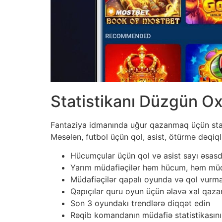
Statistikanı Düzgün O
Fantaziya idmanında uğur qazanmaq üçün stati
Məsələn, futbol üçün qol, asist, ötürmə dəqiqliy
Hücumçular üçün qol və asist sayı əsasd
Yarım müdafiəçilər həm hücum, həm müda
Müdafiəçilər qapalı oyunda və qol vurm
Qapıçılar quru oyun üçün əlavə xal qaza
Son 3 oyundakı trendlərə diqqət edin
Rəqib komandanın müdafiə statistikasın