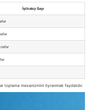
İştirakçı Sayı
əfər
əfər
nəfər
fər
 xal toplama mexanizmini öyrənmək faydalıdır.