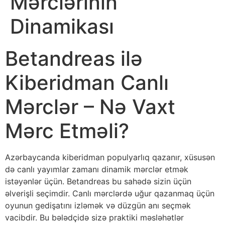
Mərclərinin
Dinamikası
Betandreas ilə
Kiberidman Canlı
Mərclər – Nə Vaxt
Mərc Etməli?
Azərbaycanda kiberidman populyarlıq qazanır, xüsusən
də canlı yayımlar zamanı dinamik mərclər etmək
istəyənlər üçün. Betandreas bu sahədə sizin üçün
əlverişli seçimdir. Canlı mərclərdə uğur qazanmaq üçün
oyunun gedişatını izləmək və düzgün anı seçmək
vacibdir. Bu bələdçidə sizə praktiki məsləhətlər