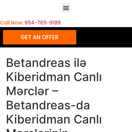
Call Now:
954-765-9189
GET AN OFFER
Betandreas ilə
Kiberidman Canlı
Mərclər –
Betandreas-da
Kiberidman Canlı