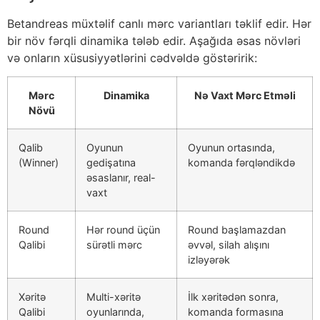
Betandreas müxtəlif canlı mərc variantları təklif edir. Hər
bir növ fərqli dinamika tələb edir. Aşağıda əsas növləri
və onların xüsusiyyətlərini cədvəldə göstəririk:
Mərc
Dinamika
Nə Vaxt Mərc Etməli
Növü
Qalib
Oyunun
Oyunun ortasında,
(Winner)
gedişatına
komanda fərqləndikdə
əsaslanır, real-
vaxt
Round
Hər round üçün
Round başlamazdan
Qalibi
sürətli mərc
əvvəl, silah alışını
izləyərək
Xəritə
Multi-xəritə
İlk xəritədən sonra,
Qalibi
oyunlarında,
komanda formasına