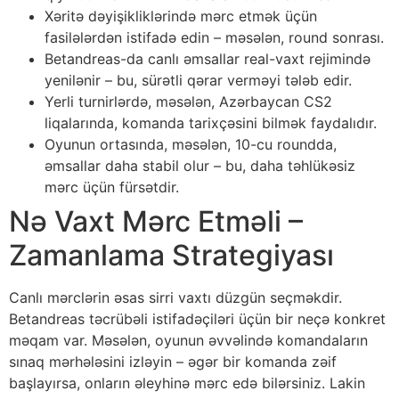
Xəritə dəyişikliklərində mərc etmək üçün
fasilələrdən istifadə edin – məsələn, round sonrası.
Betandreas-da canlı əmsallar real-vaxt rejimində
yenilənir – bu, sürətli qərar verməyi tələb edir.
Yerli turnirlərdə, məsələn, Azərbaycan CS2
liqalarında, komanda tarixçəsini bilmək faydalıdır.
Oyunun ortasında, məsələn, 10-cu roundda,
əmsallar daha stabil olur – bu, daha təhlükəsiz
mərc üçün fürsətdir.
Nə Vaxt Mərc Etməli –
Zamanlama Strategiyası
Canlı mərclərin əsas sirri vaxtı düzgün seçməkdir.
Betandreas təcrübəli istifadəçiləri üçün bir neçə konkret
məqam var. Məsələn, oyunun əvvəlində komandaların
sınaq mərhələsini izləyin – əgər bir komanda zəif
başlayırsa, onların əleyhinə mərc edə bilərsiniz. Lakin