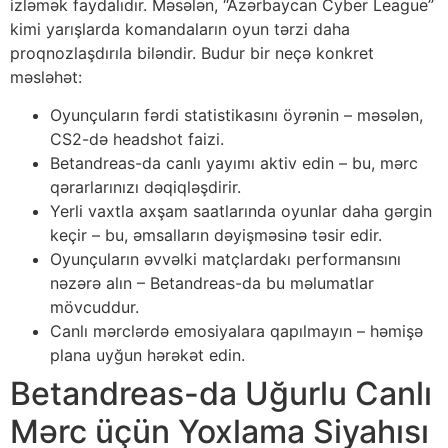
izləmək faydalıdır. Məsələn, “Azərbaycan Cyber League”
kimi yarışlarda komandaların oyun tərzi daha
proqnozlaşdırıla biləndir. Budur bir neçə konkret
məsləhət:
Oyunçuların fərdi statistikasını öyrənin – məsələn,
CS2-də headshot faizi.
Betandreas-da canlı yayımı aktiv edin – bu, mərc
qərarlarınızı dəqiqləşdirir.
Yerli vaxtla axşam saatlarında oyunlar daha gərgin
keçir – bu, əmsalların dəyişməsinə təsir edir.
Oyunçuların əvvəlki matçlardakı performansını
nəzərə alın – Betandreas-da bu məlumatlar
mövcuddur.
Canlı mərclərdə emosiyalara qapılmayın – həmişə
plana uyğun hərəkət edin.
Betandreas-da Uğurlu Canlı
Mərc üçün Yoxlama Siyahısı