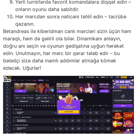
Yerli turnirlərdə favorit komandalara diqqət edin –
onların oyunu daha sabitdir.
Hər mərcdən sonra nəticəni təhlil edin – təcrübə
qazanın.
Betandreas ilə kiberidman canlı mərcləri sizin üçün həm
maraqlı, həm də gəlirli ola bilər. Dinamikanı anlayın,
doğru anı seçin və oyunun gedişatına uyğun hərəkət
edin. Unutmayın, hər mərc bir qərar tələb edir – bu
bələdçi sizə daha inamlı addımlar atmağa kömək
edəcək. Uğurlar!