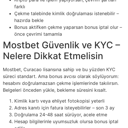
farklı
Çekme talebinde kimlik doğrulaması istenebilir –
hazırda bekle
Bonus aktifken çekme yaparsan bonus iptal olur –
önce çevrimi tamamla
Mostbet Güvenlik ve KYC –
Nelere Dikkat Etmelisin
Mostbet, Curacao lisansına sahip ve bu yüzden KYC
süreci standart. Ama bonus avcısı olarak söylüyorum:
hesabını doğrulamazsan çekme işlemlerinde takılırsın.
Belgeleri önceden yükle, bekleme süresini kısalt.
Kimlik kartı veya ehliyet fotokopisi yeterli
Adres kanıtı için fatura isteyebilirler – son 3 ay
Doğrulama 24-48 saat sürüyor, acele etme
Hesap bilgilerinle uyumsuzluk olursa bonus iptal