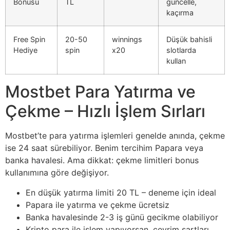
Bonusu
TL
güncelle,
kaçırma
Free Spin
20-50
winnings
Düşük bahisli
Hediye
spin
x20
slotlarda
kullan
Mostbet Para Yatırma ve
Çekme – Hızlı İşlem Sırları
Mostbet’te para yatırma işlemleri genelde anında, çekme
ise 24 saat sürebiliyor. Benim tercihim Papara veya
banka havalesi. Ama dikkat: çekme limitleri bonus
kullanımına göre değişiyor.
En düşük yatırma limiti 20 TL – deneme için ideal
Papara ile yatırma ve çekme ücretsiz
Banka havalesinde 2-3 iş günü gecikme olabiliyor
Kripto para ile işlem yapıyorsan, çevrim şartları