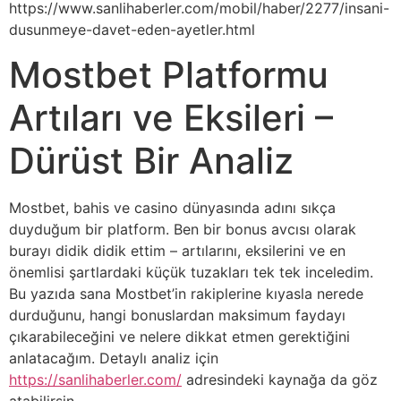
https://www.sanlihaberler.com/mobil/haber/2277/insani-
dusunmeye-davet-eden-ayetler.html
Mostbet Platformu
Artıları ve Eksileri –
Dürüst Bir Analiz
Mostbet, bahis ve casino dünyasında adını sıkça
duyduğum bir platform. Ben bir bonus avcısı olarak
burayı didik didik ettim – artılarını, eksilerini ve en
önemlisi şartlardaki küçük tuzakları tek tek inceledim.
Bu yazıda sana Mostbet’in rakiplerine kıyasla nerede
durduğunu, hangi bonuslardan maksimum faydayı
çıkarabileceğini ve nelere dikkat etmen gerektiğini
anlatacağım. Detaylı analiz için
https://sanlihaberler.com/
adresindeki kaynağa da göz
atabilirsin.