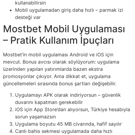
kullanabilirsin
Mobil uygulamadan giriş daha hızlı – parmak izi
desteği var
Mostbet Mobil Uygulaması
– Pratik Kullanım İpuçları
Mostbet’in mobil uygulaması Android ve iOS için
mevcut. Bonus avcısı olarak söylüyorum: uygulama
üzerinden yapılan yatırımlarda bazen ekstra
promosyonlar çıkıyor. Ama dikkat et, uygulama
güncellemeleri sırasında bonus şartları değişebilir.
Uygulamayı APK olarak indiriyorsun – güvenlik
duvarını kapatman gerekebilir
iOS için App Store’dan alıyorsun, Türkiye hesabıyla
sorun yaşamazsın
Uygulama boyutu 45 MB civarında, hafif sayılır
Canlı bahis sekmesi uygulamada daha hızlı