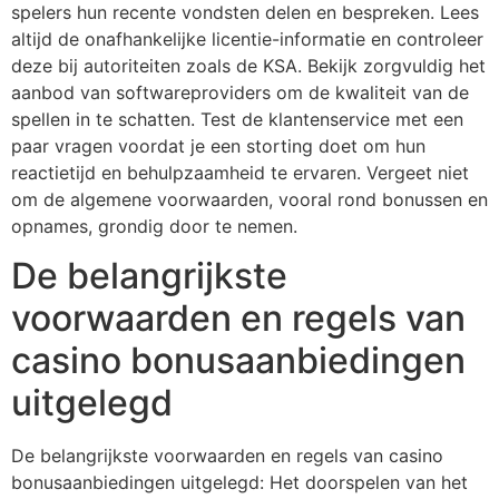
spelers hun recente vondsten delen en bespreken. Lees
altijd de onafhankelijke licentie-informatie en controleer
deze bij autoriteiten zoals de KSA. Bekijk zorgvuldig het
aanbod van softwareproviders om de kwaliteit van de
spellen in te schatten. Test de klantenservice met een
paar vragen voordat je een storting doet om hun
reactietijd en behulpzaamheid te ervaren. Vergeet niet
om de algemene voorwaarden, vooral rond bonussen en
opnames, grondig door te nemen.
De belangrijkste
voorwaarden en regels van
casino bonusaanbiedingen
uitgelegd
De belangrijkste voorwaarden en regels van casino
bonusaanbiedingen uitgelegd: Het doorspelen van het