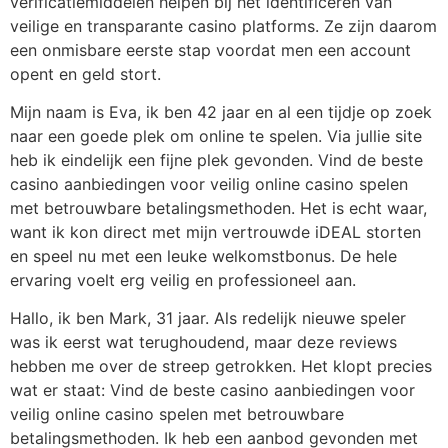
verificatiemiddelen helpen bij het identificeren van
veilige en transparante casino platforms. Ze zijn daarom
een onmisbare eerste stap voordat men een account
opent en geld stort.
Mijn naam is Eva, ik ben 42 jaar en al een tijdje op zoek
naar een goede plek om online te spelen. Via jullie site
heb ik eindelijk een fijne plek gevonden. Vind de beste
casino aanbiedingen voor veilig online casino spelen
met betrouwbare betalingsmethoden. Het is echt waar,
want ik kon direct met mijn vertrouwde iDEAL storten
en speel nu met een leuke welkomstbonus. De hele
ervaring voelt erg veilig en professioneel aan.
Hallo, ik ben Mark, 31 jaar. Als redelijk nieuwe speler
was ik eerst wat terughoudend, maar deze reviews
hebben me over de streep getrokken. Het klopt precies
wat er staat: Vind de beste casino aanbiedingen voor
veilig online casino spelen met betrouwbare
betalingsmethoden. Ik heb een aanbod gevonden met