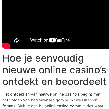
Hoe je eenvoudig
nieuwe online casino’s
ontdekt en beoordeelt
Het ontdekken van nieuwe online casino’s begint met
het volgen van betrouwbare gaming nieuwssites en
forums. Sluit je aan bij online casino communities waar