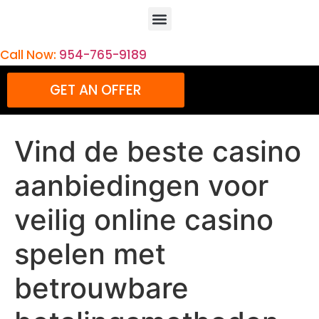
Call Now:
954-765-9189
GET AN OFFER
Vind de beste casino
aanbiedingen voor
veilig online casino
spelen met
betrouwbare