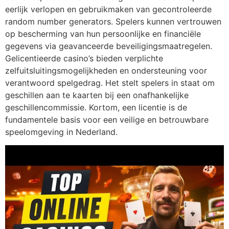
eerlijk verlopen en gebruikmaken van gecontroleerde
random number generators. Spelers kunnen vertrouwen
op bescherming van hun persoonlijke en financiële
gegevens via geavanceerde beveiligingsmaatregelen.
Gelicentieerde casino’s bieden verplichte
zelfuitsluitingsmogelijkheden en ondersteuning voor
verantwoord spelgedrag. Het stelt spelers in staat om
geschillen aan te kaarten bij een onafhankelijke
geschillencommissie. Kortom, een licentie is de
fundamentele basis voor een veilige en betrouwbare
speelomgeving in Nederland.