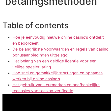
betalingsmethoden
Table of contents
Hoe je eenvoudig nieuwe online casino’s ontdekt
en beoordeelt
De belangrijkste voorwaarden en regels van casino
bonusaanbiedingen uitgelegd
Het belang van een geldige licentie voor een
veilige speelervaring
Hoe snel en gemakkelijk stortingen en opnames
werken bij online casino’s
Het gebruik van keurmerken en onafhankelijke
recensies voor casino verificatie