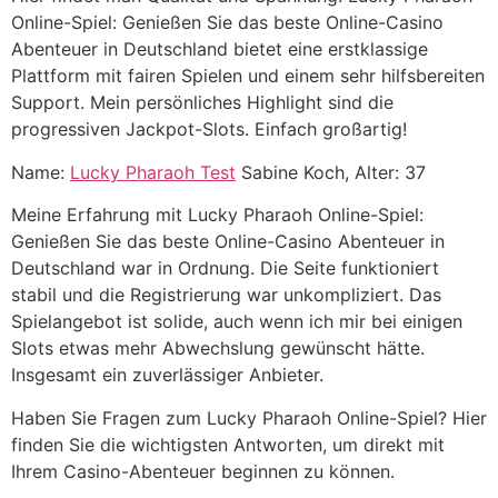
Online-Spiel: Genießen Sie das beste Online-Casino
Abenteuer in Deutschland bietet eine erstklassige
Plattform mit fairen Spielen und einem sehr hilfsbereiten
Support. Mein persönliches Highlight sind die
progressiven Jackpot-Slots. Einfach großartig!
Name:
Lucky Pharaoh Test
Sabine Koch, Alter: 37
Meine Erfahrung mit Lucky Pharaoh Online-Spiel:
Genießen Sie das beste Online-Casino Abenteuer in
Deutschland war in Ordnung. Die Seite funktioniert
stabil und die Registrierung war unkompliziert. Das
Spielangebot ist solide, auch wenn ich mir bei einigen
Slots etwas mehr Abwechslung gewünscht hätte.
Insgesamt ein zuverlässiger Anbieter.
Haben Sie Fragen zum Lucky Pharaoh Online-Spiel? Hier
finden Sie die wichtigsten Antworten, um direkt mit
Ihrem Casino-Abenteuer beginnen zu können.