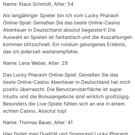
Name: Klaus Schmidt, Alter: 54
Als langjähriger Spieler bin ich vom Lucky Pharaoh
Online-Spiel: Genießen Sie das beste Online-Casino
Abenteuer in Deutschland absolut begeistert! Die
Auswahl an Spielen ist fantastisch und die Auszahlungen
kommen blitzschnell. Ein rundum gelungenes Erlebnis,
das ich jederzeit weiterempfehle.
Name: Lena Weber, Alter: 29
Das Lucky Pharaoh Online-Spiel: Genießen Sie das
beste Online-Casino Abenteuer in Deutschland hat mich
positiv überrascht. Die Benutzeroberfläche ist super
intuitiv und die Bonusangebote sind wirklich großzügig.
Besonders die Live-Spiele fühlen sich an wie in einem
echten Casino. Absolut top!
Name: Thomas Bauer, Alter: 41
Hier findet man Qualität und Spannung! Lucky Pharaoh